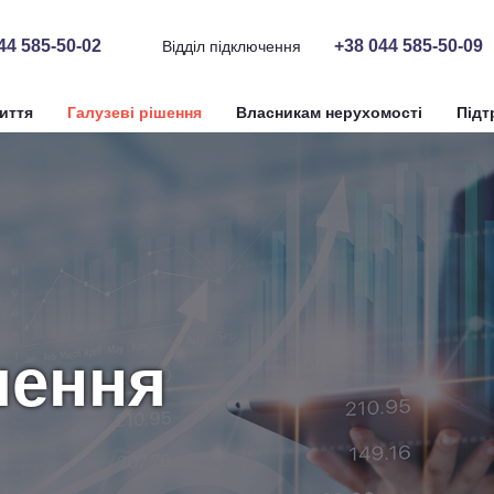
44 585-50-02
+38 044 585-50-09
Відділ підключення
иття
Галузеві рішення
Власникам нерухомості
Підт
шення