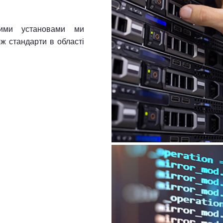
ими установами ми
ож стандарти в області