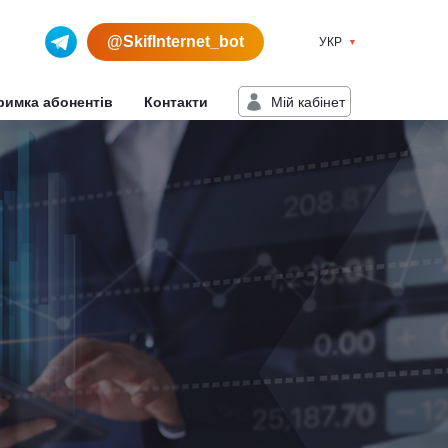
@SkifInternet_bot
УКР
Мiй кабiнет
римка абонентів
Контакти