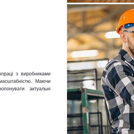
впраці з виробниками
 масштабністю. Маючи
опонувати актуальні