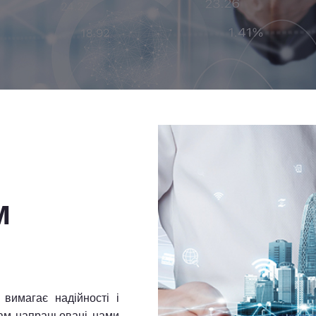
м
 вимагає надійності і
Вам напрацьовані нами