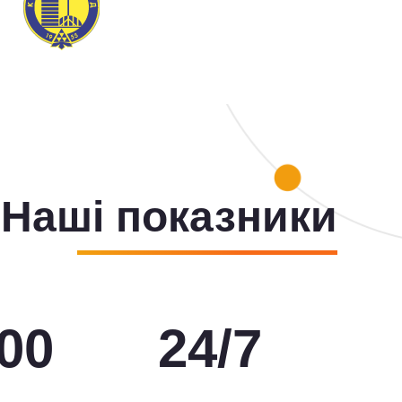
Наші показники
00
24
/
7