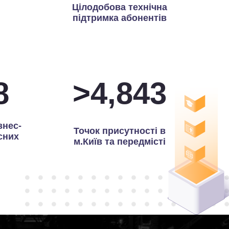
Цілодобова технічна
підтримка абонентів
0
>
4,971
знес-
Точок присутності в
сних
м.Київ та передмісті