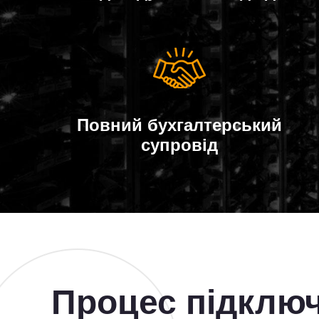
Повний бухгалтерський
супровід
Процес підклю