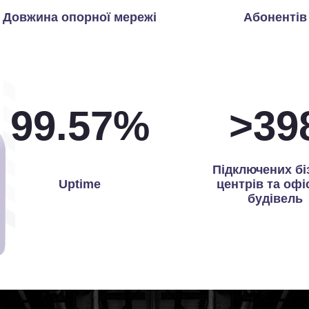
Довжина опорної мережі
Абонентів
99.97
%
>
40
Підключених бі
Uptime
центрів та офі
будівель