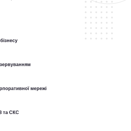
 бізнесу
резервуванням
рпоративної мережі
 та СКС