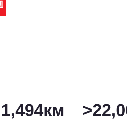
1,500
км
>
22,0