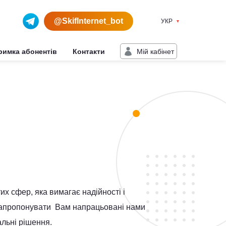
@SkifInternet_bot
УКР
Мiй кабiнет
римка абонентів
Контакти
тих сфер, яка вимагає надійності і
 запропонувати Вам напрацьовані нами
альні рішення.