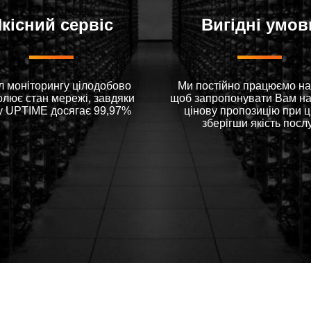
кісний сервіс
Вигідні умов
л моніторингу цілодобово
Ми постійно працюємо на
олює стан мережі, завдяки
щоб запропонувати Вам н
у UPTIME досягає 99,97%
цінову пропозицію при 
зберігши якість посл