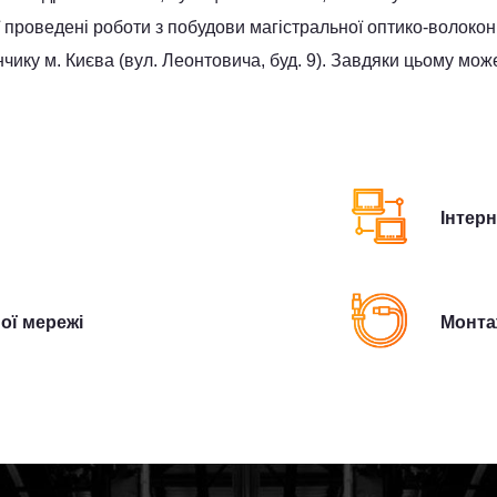
проведені роботи з побудови магістральної оптико-волоконної
ику м. Києва (вул. Леонтовича, буд. 9). Завдяки цьому мож
Інтер
ої мережі
Монта