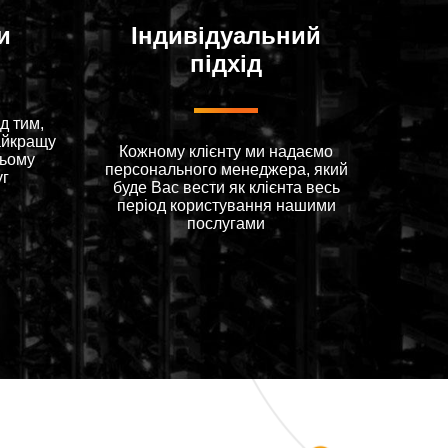
и
Індивідуальний
підхід
д тим,
айкращу
Кожному клієнту ми надаємо
цьому
персонального менеджера, який
уг
буде Вас вести як клієнта весь
період користування нашими
послугами