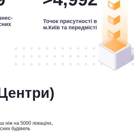
знес-
Точок присутності в
сних
м.Київ та передмісті
-Центри)
ш ніж на 5000 локаціях,
сних будівель