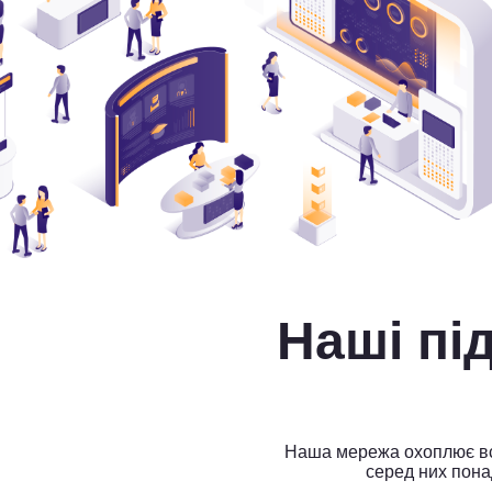
Наші п
Наша мережа охоплює всі
серед них пона