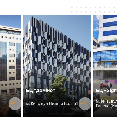
БЦ ''Доміно''
БЦ «Sig
м. Київ, в
м. Київ, вул Нижній Вал, 51
Гавела (Ив