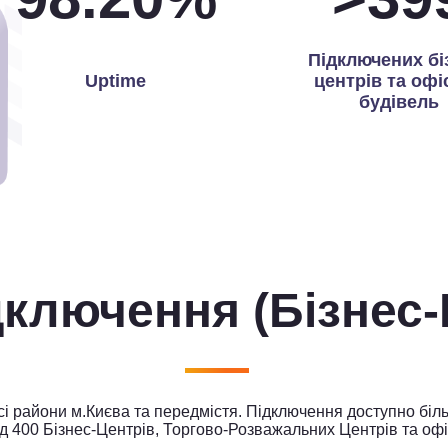
Підключених бі
Uptime
центрів та офі
будівель
ідключення
(Бізнес
 райони м.Києва та передмістя. Підключення доступно біль
д 400 Бізнес-Центрів, Торгово-Розважальних Центрів та офі