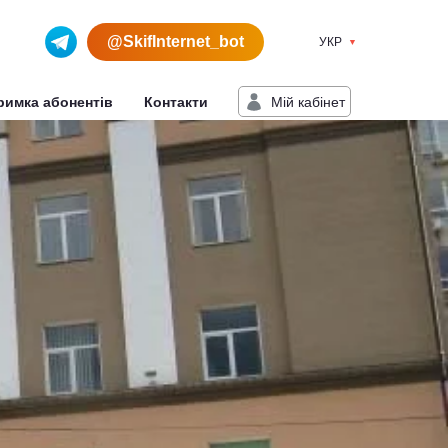
@SkifInternet_bot
УКР
Мiй кабiнет
римка абонентів
Контакти