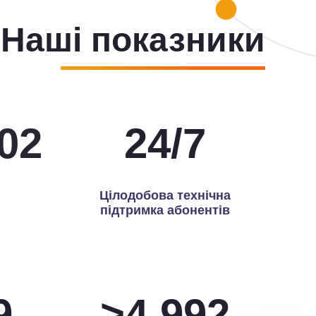
Наші показники
46
24
/
7
Цілодобова технічна
підтримка абонентів
0
>
5,000