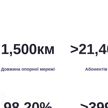
1,500
км
>
21,9
Довжина опорної мережі
Абонентів
99.85
%
>
40