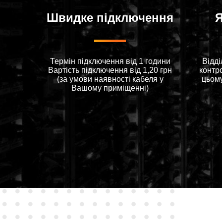
Швидке підключення
Я
Термін підключення від 1 години
Відді
Вартiсть пiдключення вiд 1,20 грн
контр
(за умови наявностi кабеля у
цьом
Вашому примiщеннi)