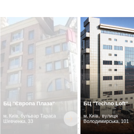
БЦ ''Європа Плаза''
БЦ ''Techno Loft''
м. Київ, бульвар Тараса
м. Київ, вулиця
Шевченка, 33
Володимирська, 101