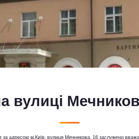
а вулиці Мечников
я за адресою м.Київ, вулиця Мечникова, 16 заслужено вваж