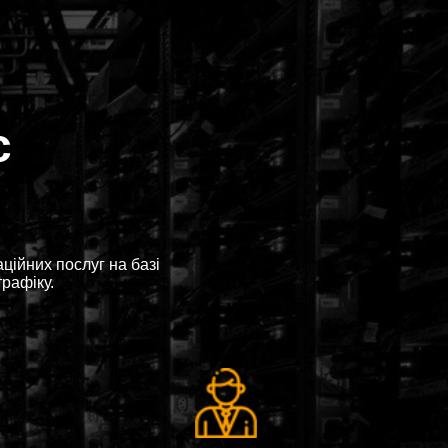
с
ійних послуг на базі
трафіку.