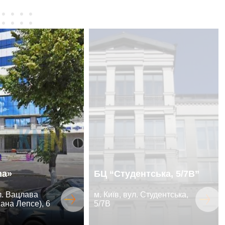
ma»
БЦ “Студентська, 5/7В”
ул. Вацлава
м. Київ, вул. Студентська,
ана Лепсе), 6
5/7В