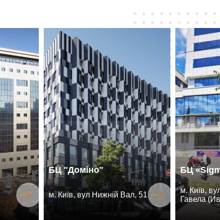
БЦ ''Доміно''
БЦ «Sig
м. Київ, в
м. Київ, вул Нижній Вал, 51
Гавела (Ив