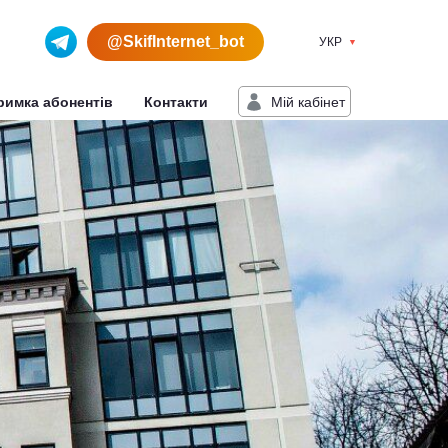
@SkifInternet_bot
УКР
Мiй кабiнет
римка абонентів
Контакти