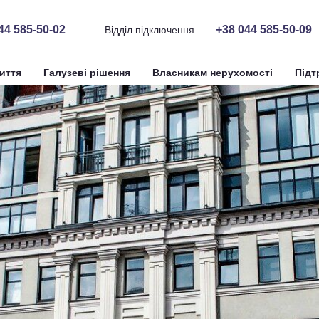
44 585-50-02
+38 044 585-50-09
Відділ підключення
иття
Галузеві рішення
Власникам нерухомості
Підт