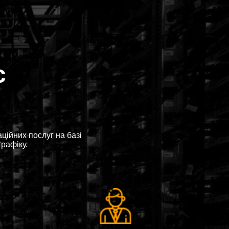
с
ійних послуг на базі
трафіку.