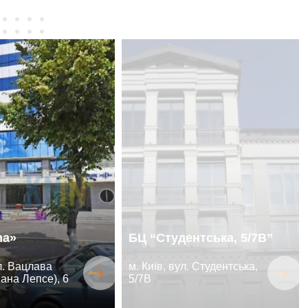
ma»
БЦ “Студентська, 5/7В”
ул. Вацлава
м. Київ, вул. Студентська,
ана Лепсе), 6
5/7В