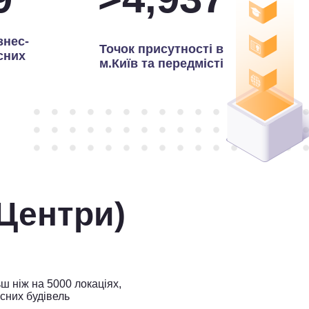
знес-
Точок присутності в
сних
м.Київ та передмісті
-Центри)
ш ніж на 5000 локаціях,
сних будівель