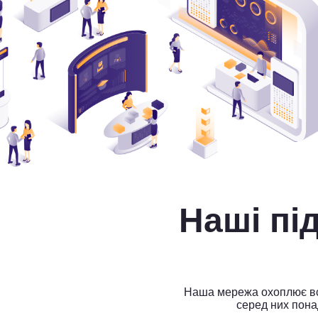
Наші п
Наша мережа охоплює всі
серед них пона