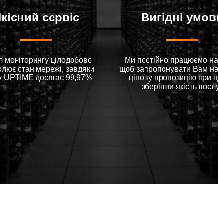
кісний сервіс
Вигідні умов
л моніторингу цілодобово
Ми постійно працюємо на
олює стан мережі, завдяки
щоб запропонувати Вам н
у UPTIME досягає 99,97%
цінову пропозицію при 
зберігши якість посл