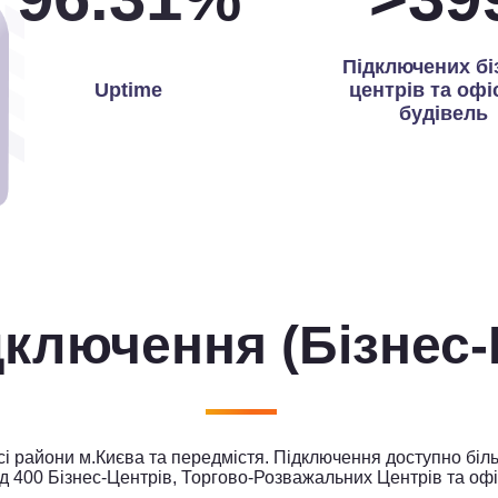
Підключених бі
Uptime
центрів та офі
будівель
ідключення
(Бізнес
 райони м.Києва та передмістя. Підключення доступно біль
д 400 Бізнес-Центрів, Торгово-Розважальних Центрів та офі