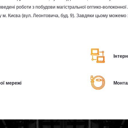
едені роботи з побудови магістральної оптико-волоконної лі
м. Києва (вул. Леонтовича, буд. 9). Завдяки цьому можемо 
Інтер
ої мережі
Монта