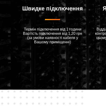
Швидке підключення
Я
Термін підключення від 1 години
Відді
Вартiсть пiдключення вiд 1,20 грн
контр
(за умови наявностi кабеля у
цьом
Вашому примiщеннi)