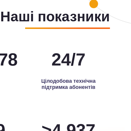
Наші показники
00
24
/
7
Цілодобова технічна
підтримка абонентів
0
>
5,000