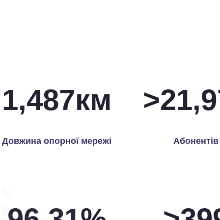
1,500
км
>
22,0
Довжина опорної мережі
Абонентів
99.61
%
>
40