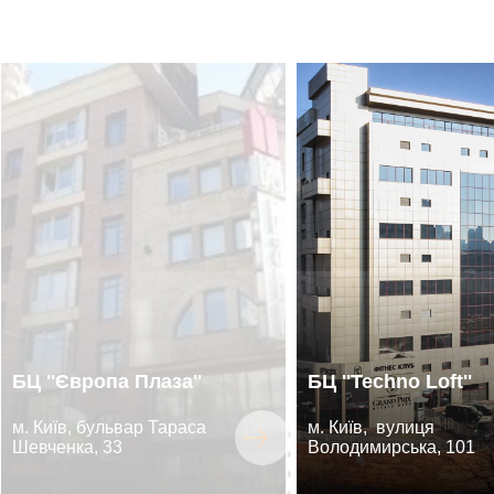
БЦ ''Європа Плаза''
БЦ ''Techno Loft''
м. Київ, бульвар Тараса
м. Київ, вулиця
Шевченка, 33
Володимирська, 101