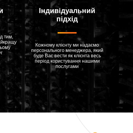
и
Індивідуальний
підхід
д тим,
айкращу
Кожному клієнту ми надаємо
цьому
персонального менеджера, який
уг
буде Вас вести як клієнта весь
період користування нашими
послугами