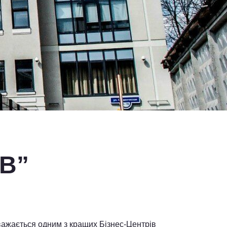
7В”
вважається одним з кращих Бізнес-Центрів