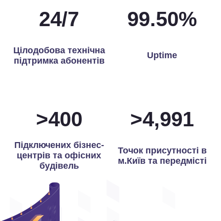
24
/
7
99.84
%
Цілодобова технічна
Uptime
підтримка абонентів
>
400
>
5,000
Підключених бізнес-
Точок присутності в
центрів та офісних
м.Київ та передмісті
будівель