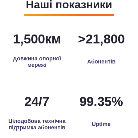
Наші показники
1,500
км
>
21,893
Довжина опорної
Абонентів
мережі
24
/
7
99.65
%
Цілодобова технічна
Uptime
підтримка абонентів